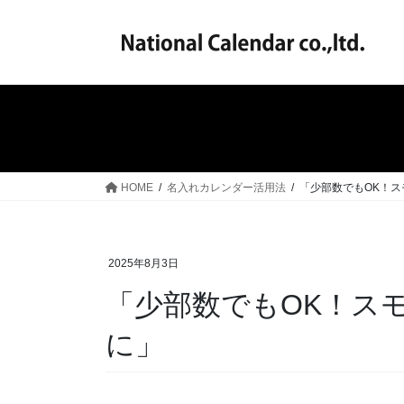
コ
ナ
ン
ビ
テ
ゲ
ン
ー
ツ
シ
へ
ョ
ス
ン
キ
に
ッ
移
HOME
名入れカレンダー活用法
「少部数でもOK！
プ
動
2025年8月3日
「少部数でもOK！ス
に」