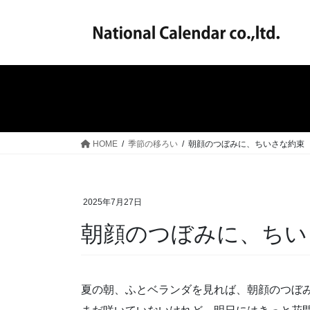
コ
ナ
ン
ビ
テ
ゲ
ン
ー
ツ
シ
へ
ョ
ス
ン
キ
に
ッ
移
HOME
季節の移ろい
朝顔のつぼみに、ちいさな約束
プ
動
2025年7月27日
朝顔のつぼみに、ちい
夏の朝、ふとベランダを見れば、朝顔のつぼ