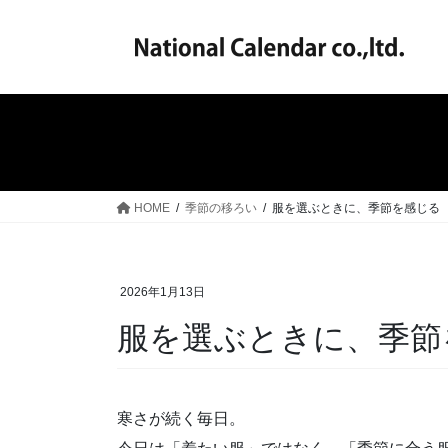
コ
ナ
ン
ビ
テ
ゲ
ン
ー
ツ
シ
へ
ョ
ス
ン
キ
に
ッ
移
HOME
季節の移ろい
服を選ぶときに、季節を感じる
プ
動
2026年1月13日
服を選ぶときに、季節
寒さが続く毎日。